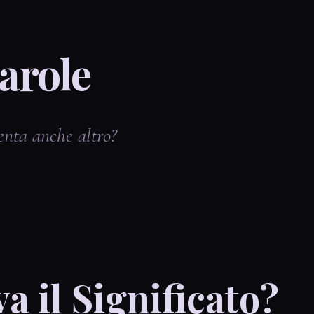
arole
enta anche altro?
va il Significato?