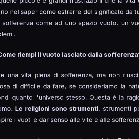
e quelle piccole e grandi frustrazioni che la vita
roprio nel saper come estrarre del significato da t
la sofferenza come ad uno spazio vuoto, un vuo
blemi.
Come riempi il vuoto lasciato dalla sofferenza
e una vita piena di sofferenza, ma non riuscire
sa di difficile da fare, se consideriamo la na
ondi quanto l'universo stesso. Questa è la ragi
Uomo.
Le religioni sono strumenti
, strumenti p
pire i vuoti e dar senso alle vite e alle sofferen