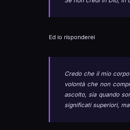
Se non credi in Dio, in 
Ed io risponderei
Credo che il mio corpo 
volontà che non compr
ascolto, sia quando so
significati superiori, m