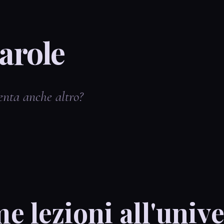
arole
enta anche altro?
e lezioni all'unive